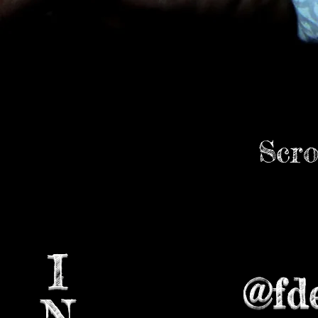
Scr
I
@fd
N