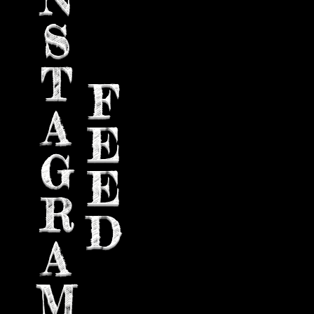
S
T
F
A
E
G
E
R
D
A
M