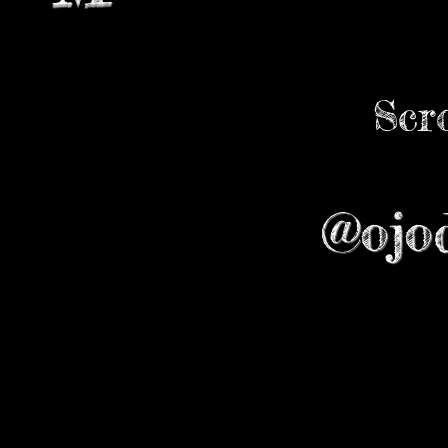
Scr
@ojo